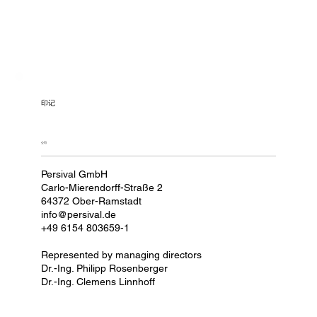
印记
公司
Persival GmbH
Carlo-Mierendorff-Straße 2
64372 Ober-Ramstadt
info@persival.de
+49 6154 803659-1
Represented by managing directors
Dr.-Ing. Philipp Rosenberger
Dr.-Ing. Clemens Linnhoff